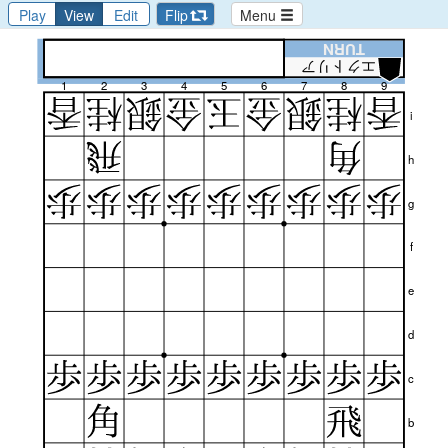
Play
View
Edit
Flip
Menu
TURN
エクトリア
1
2
3
4
5
6
7
8
9
i
h
g
f
e
d
c
b